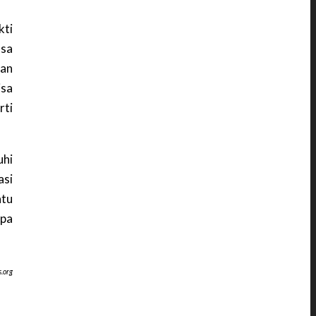
kti
asa
gan
isa
rti
uhi
asi
atu
upa
.org