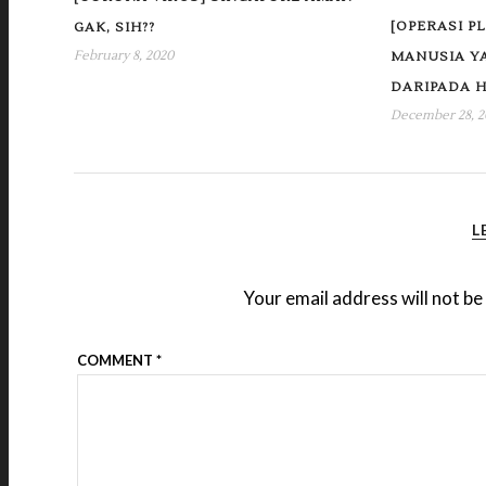
[OPERASI P
GAK, SIH??
February 8, 2020
MANUSIA YA
DARIPADA 
December 28, 2
L
Your email address will not be
COMMENT
*