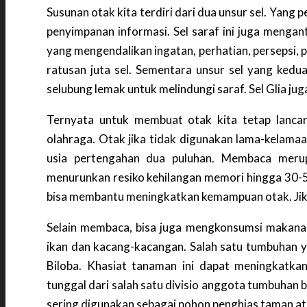
Susunan otak kita terdiri dari dua unsur sel. Yang 
penyimpanan informasi. Sel saraf ini juga menganta
yang mengendalikan ingatan, perhatian, persepsi,
ratusan juta sel. Sementara unsur sel yang kedua
selubung lemak untuk melindungi saraf. Sel Glia jug
Ternyata untuk membuat otak kita tetap lancar 
olahraga. Otak jika tidak digunakan lama-kelamaa
usia pertengahan dua puluhan. Membaca merup
menurunkan resiko kehilangan memori hingga 30-
bisa membantu meningkatkan kemampuan otak. Jika i
Selain membaca, bisa juga mengkonsumsi makan
ikan dan kacang-kacangan. Salah satu tumbuhan 
Biloba. Khasiat tanaman ini dapat meningkatkan
tunggal dari salah satu divisio anggota tumbuhan b
sering digunakan sebagai pohon penghias taman a