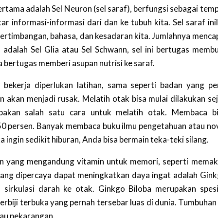
pertama adalah Sel Neuron (sel saraf), berfungsi sebagai tem
r informasi-informasi dari dan ke tubuh kita. Sel saraf ini
 pertimbangan, bahasa, dan kesadaran kita. Jumlahnya menca
 adalah Sel Glia atau Sel Schwann, sel ini bertugas memb
a bertugas memberi asupan nutrisi ke saraf.
bekerja diperlukan latihan, sama seperti badan yang pe
n akan menjadi rusak. Melatih otak bisa mulai dilakukan se
akan salah satu cara untuk melatih otak. Membaca bi
50 persen. Banyak membaca buku ilmu pengetahuan atau no
ngin sedikit hiburan, Anda bisa bermain teka-teki silang.
an yang mengandung vitamin untuk memori, seperti mema
yang dipercaya dapat meningkatkan daya ingat adalah Gin
 sirkulasi darah ke otak. Ginkgo Biloba merupakan spes
erbiji terbuka yang pernah tersebar luas di dunia. Tumbuhan 
tau pekarangan.