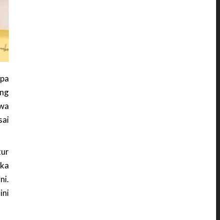
apa
ang
awa
ai
tur
gka
ni.
ini