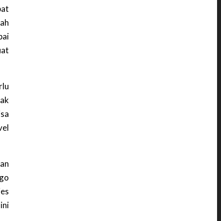
pat
lah
pai
uat
rlu
jak
sa
vel
kan
kgo
ies
ini