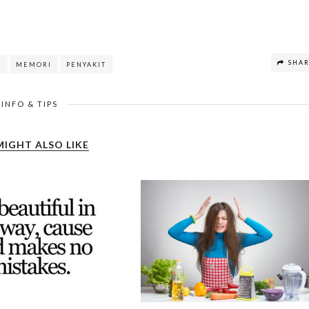
SHA
A
MEMORI
PENYAKIT
INFO & TIPS
MIGHT ALSO LIKE