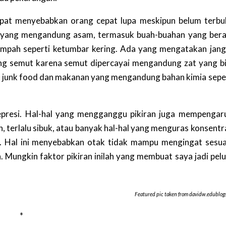
pat menyebabkan orang cepat lupa meskipun belum terbu
n yang mengandung asam, termasuk buah-buahan yang ber
pah seperti ketumbar kering. Ada yang mengatakan jan
g semut karena semut dipercayai mengandung zat yang b
n junk food dan makanan yang mengandung bahan kimia sepe
epresi. Hal-hal yang mengganggu pikiran juga mempengar
, terlalu sibuk, atau banyak hal-hal yang menguras konsentr
 Hal ini menyebabkan otak tidak mampu mengingat sesu
 Mungkin faktor pikiran inilah yang membuat saya jadi pel
Featured pic taken from davidw.edublogs
*