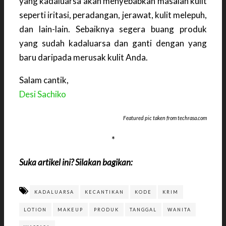
yang kadaluarsa akan menyebabkan masalah kulit
seperti iritasi, peradangan, jerawat, kulit melepuh,
dan lain-lain. Sebaiknya segera buang produk
yang sudah kadaluarsa dan ganti dengan yang
baru daripada merusak kulit Anda.
Salam cantik,
Desi Sachiko
Featured pic taken from techrasa.com
*
Suka artikel ini? Silakan bagikan:
KADALUARSA
KECANTIKAN
KODE
KRIM
LOTION
MAKEUP
PRODUK
TANGGAL
WANITA