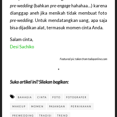
pre-wedding
(bahkan
pre-engage
hahahaa…) karena
dianggap aneh jika menikah tidak membuat foto
pre-wedding
. Untuk mendatangkan uang, apa saja
bisa dijadikan alat, termasuk momen cinta Anda.
Salam cinta,
Desi Sachiko
Featured pic taken from todayonline.com
*
Suka artikel ini? Silakan bagikan:
BAHAGIA
CINTA
FOTO
FOTOGRAFER
MAKEUP
MOMEN
PASANGAN
PERNIKAHAN
PREWEDDING
TRADISI
TREND